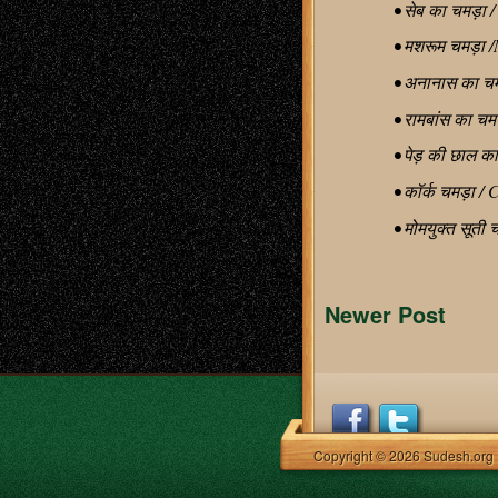
• सेब का चमड़ा 
• मशरूम चमड़ा
• अनानास का चम
• रामबांस का चम
• पेड़ की छाल क
• कॉर्क चमड़ा /
• मोमयुक्त सूती
Newer Post
Copyright © 2026 Sudesh.org