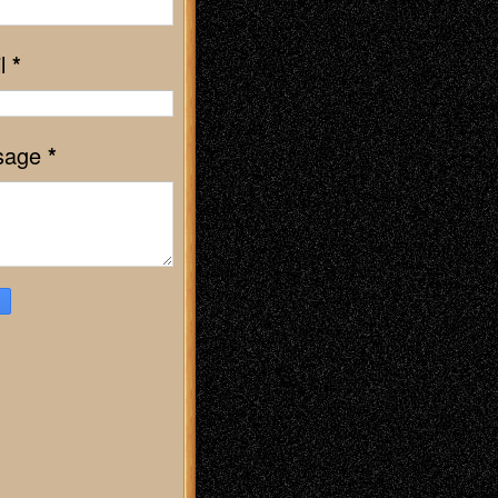
l
*
sage
*