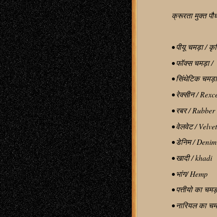
क्रूरता मुक्त प
• पीयू चमड़ा / 
• फॉक्स चमड़ा 
• सिंथेटिक चमड़
• रेक्सीन / Rex
• रबर / Rubber
• वेलवेट / Velvet
• डेनिम / Deni
• खादी / khadi
• भांग/ Hemp
• पत्तीयो का चमड
• नारियल का चम