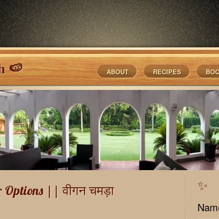
h 🍉
ABOUT
RECIPES
BO
✨
 Options || वीगन चमड़ा
Nam